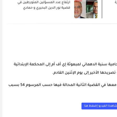
ة
ارتفاع عدد المسؤلين المتورطين في
قضية نور الدين البحيري و حمادي
الجبالي
امية سنية الدهماني لمبعوثة إي أف أم إلى المحكمة الإبتدائية
يحها الأخير إلى يوم الإثنين القادم.
وأضاف ذات المصدر أنه تم تأجيل موعد التحقيق معها في القضية الثانية المحالة فيها حسب المرسوم 54 بسبب
اهدة الفيديو إضغط هنا