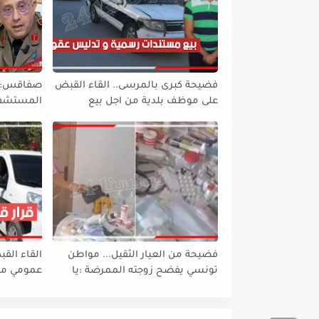
فضيحة كبرى بالمرسى.. القاء القبض
صفاقس: وز
على موظف بلدية من اجل بيع
المستشفى 
مستندات رسمية و تدليس عقود
خليفة إلى
فضيحة من العيار الثقيل... مواطن
القاء الق
تونسي يفضح زوجته الممرضة :يا
عمومي من
توانسة تفرجو الدواء متاع المرضى
تسرق فيه مرتي وتجيب فيه للدار....