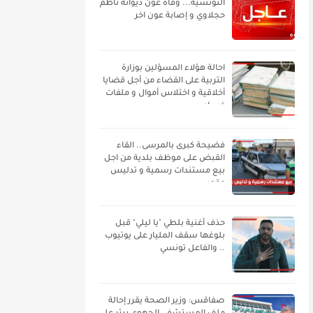
التونسية... وفاة عون ديوانة ناظم
حجلاوي و إصابة عون اخر
احالة هؤلاء المسؤلين بوزارة
التربية على القضاء من أجل قضايا
أخلاقية و اختلاس أموال و ملفات
فساد
فضيحة كبرى بالمرسى.. القاء
القبض على موظف بلدية من اجل
بيع مستندات رسمية و تدليس
عقود
حذف أغنية بلطي "يا ليلي" قبل
بلوغها سقف المليار على يوتيوب
.. والفاعل تونسي
صفاقس: وزير الصحة يقرر إحالة