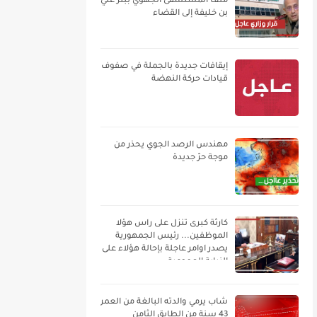
ملف المستشفى الجهوي ببئر علي
بن خليفة إلى القضاء
إيقافات جديدة بالجملة في صفوف
قيادات حركة النهضة
مهندس الرصد الجوي يحذر من
موجة حرّ جديدة
كارثة كبرى تنزل على راس هؤلا
الموظفين... رئيس الجمهورية
يصدر اوامر عاجلة بإحالة هؤلاء على
النيابة العمومية
شاب يرمي والدته البالغة من العمر
43 سنة من الطابق الثامن