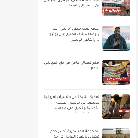
ملف المستشفى الجهوي ببئر علي
بن خليفة إلى القضاء
حذف أغنية بلطي "يا ليلي" قبل
بلوغها سقف المليار على يوتيوب
.. والفاعل تونسي
حكم قضائي عاجل في حق العياشي
الزمال
تفكيك شبكة من جنسيات افريقية
مختصة في تدليس العملة
الأجنبية و تحيل على محاسب
بقيمة 3مليون أورو
المحكمة العسكرية تصدر حكم
قضائي بالنفاذ العاجل في حق