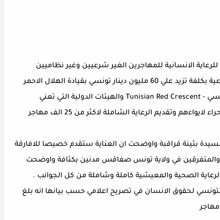
لرعاية الانسانية للمهاجرين الغير شرعيين وغير نظاميين
واللذين دخلوا الي التراب التونسي بطرق غير شرعية بكلفة تزيد علي 60 مليون دينار تونسي بقيادة الهلال الاحمر
Croissant Rouge Tunisien - الهلال الأحمر التونسي - Tunisian Red Crescent والهيئات الدولية التي تعني
بشؤون اللاجئين المهاجرين الافارقة جنوب الصحراء لايواءهم وتقديم الرعاية الشاملة لاكثر من 25 الف مهاجر
لسيدة بثينة قراقبة واوضحت ان العناية ستقدم خصيصا للافارقة
 والمتفرقين في ولاية تونس صفاقس مدنين بكثافة واوضحت
رعاية الصحية والمعيشية كاملة وشاملة من كل الجوانب .
تونسي لحقوق الانسان في تصريح اعلامي حسب بيانها انه بلغ