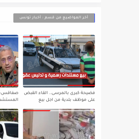
أخر المواضيع من قسم : أخبار تونس
فضيحة كبرى بالمرسى.. القاء القبض
صفاقس: وز
على موظف بلدية من اجل بيع
المستشفى 
مستندات رسمية و تدليس عقود
خليفة إلى