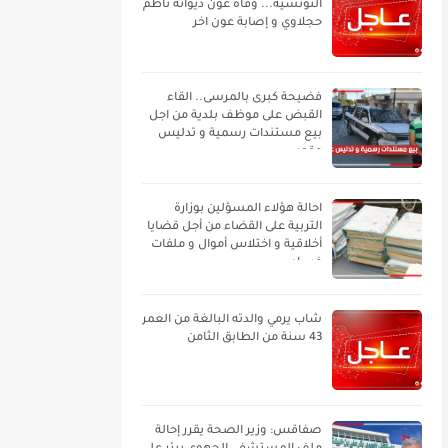
التونسية... وفاة عون ديوانة ناظم
حجلاوي و إصابة عون اخر
فضيحة كبرى بالمرسى.. القاء
القبض على موظف بلدية من اجل
بيع مستندات رسمية و تدليس
عقود
احالة هؤلاء المسؤلين بوزارة
التربية على القضاء من أجل قضايا
أخلاقية و اختلاس أموال و ملفات
فساد
شاب يرمي والدته البالغة من العمر
43 سنة من الطابق الثامن
صفاقس: وزير الصحة يقرر إحالة