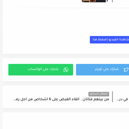
اهدة الفيديو إضغط هنا
المقال السابق
الكشف عن الاطراف المتورطة وراء أحداث العـ.. ـنف في دربي يوم أمس
من بينهم فتاتان.. القاء القبض على 6 أشخاص من أجل رمي شاب من طابق علويّ